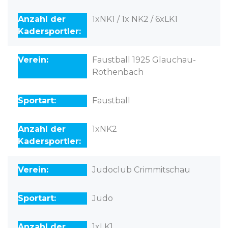
1xNK1 / 1x NK2 / 6xLK1
Faustball 1925 Glauchau-
Rothenbach
Faustball
1xNK2
Judoclub Crimmitschau
Judo
1xLK1