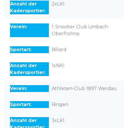
2xLK1
1. Snooker Club Limbach-
Oberfrohna
Billard
1xNK1
Athleten-Club 1897 Werdau
Ringen
3xLK1