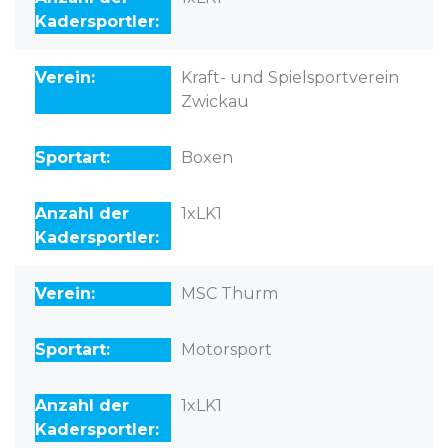
Kraft- und Spielsportverein
Zwickau
Boxen
1xLK1
MSC Thurm
Motorsport
1xLK1