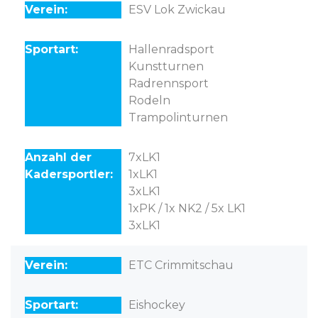
ESV Lok Zwickau
Hallenradsport
Kunstturnen
Radrennsport
Rodeln
Trampolinturnen
7xLK1
1xLK1
3xLK1
1xPK / 1x NK2 / 5x LK1
3xLK1
ETC Crimmitschau
Eishockey